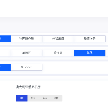
器
物理服务器
外贸出海
增值服务
美洲区
欧洲区
其他
亚
显卡VPS
澳大利亚悉尼机房
1核
2核
4核
8核