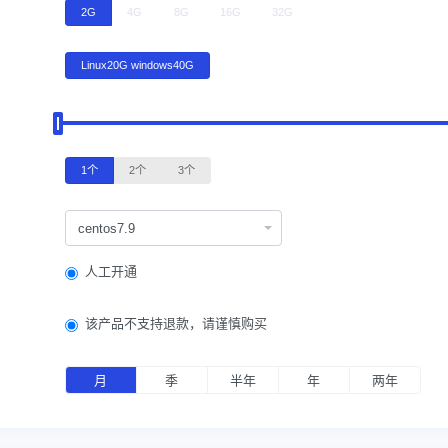
2G
4G
8G
16G
32G
Linux20G windows40G
1个
2个
3个
centos7.9
人工开通
该产品不支持退款，请谨慎购买
月
季
半年
年
两年