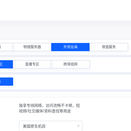
器
物理服务器
外贸出海
增值服务
区
直播专区
跨境组网
点
独享专线网络，访问流畅不卡顿，短
视频/社交媒体/资料查找等用途
美国原生机房