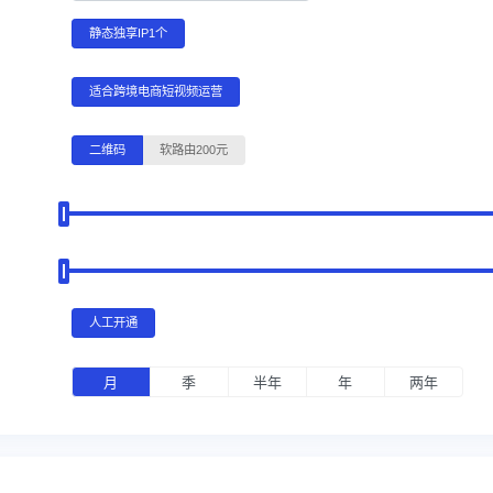
静态独享IP1个
适合跨境电商短视频运营
二维码
软路由200元
人工开通
月
季
半年
年
两年