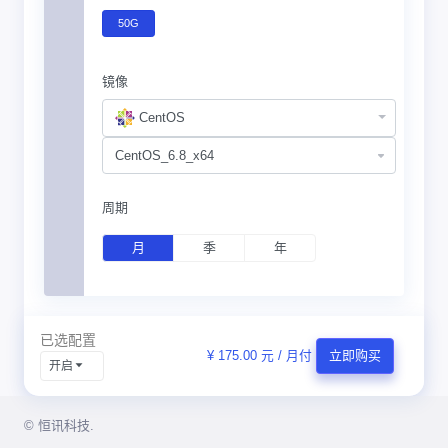
50G
镜像
CentOS
周期
月
季
年
已选配置
¥ 175.00 元 / 月付
立即购买
开启
© 恒讯科技.