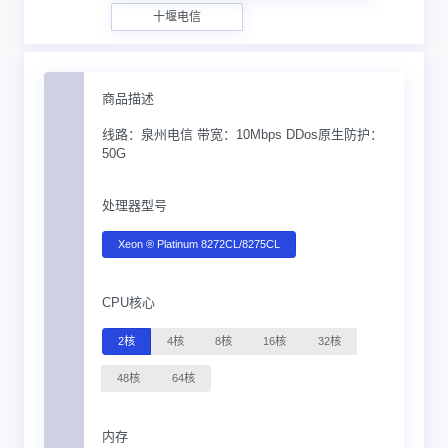
十堰电信
商品描述
线路：泉州电信 带宽：10Mbps DDos原生防护：
50G
处理器型号
Xeon ® Platinum 8272CL/8275CL
CPU核心
2核
4核
8核
16核
32核
48核
64核
内存